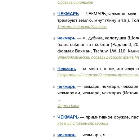
Словарь синонимов
ЧЕКМАРЬ
— ЧЕКМАРЬ, чекмаря, муж. (т
3
трамбуют землю, мнут глину и т.п.). Т
Толковый словарь Ушакова
чекмарь
— м. дубина, колотушка (Шолохо
4
башк. sukmar, тат. čukmar (Радлов 3, 20
формах Вихман, Tschuw. LW. 116; Канн
Этимологический словарь русского языка М
Чекмарь
— м. местн. то же, что чеку
5
Современный толковый словарь русского я
чекмарь
— чекмарь, чекмари, чекмаря,
6
чекмарями, чекмаре, чекмарях (Источн
…
Формы слов
ЧЕКМАРЬ
— примитивное оружие, пас
7
Казачий словарь-справочник
чекмарь
— чекм арь, я …
8