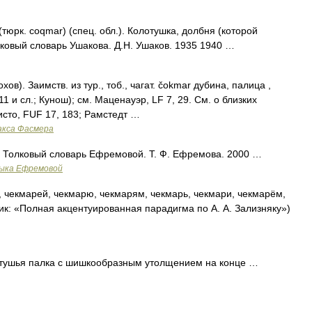
юрк. coqmar) (спец. обл.). Колотушка, долбня (которой
олковый словарь Ушакова. Д.Н. Ушаков. 1935 1940 …
в). Заимств. из тур., тоб., чагат. čоkmаr дубина, палица ,
11 и сл.; Кунош); см. Маценауэр, LF 7, 29. См. о близких
исто, FUF 17, 183; Рамстедт …
акса Фасмера
ша Толковый словарь Ефремовой. Т. Ф. Ефремова. 2000 …
зыка Ефремовой
 чекмарей, чекмарю, чекмарям, чекмарь, чекмари, чекмарём,
ик: «Полная акцентуированная парадигма по А. А. Зализняку»)
тушья палка с шишкообразным утолщением на конце …