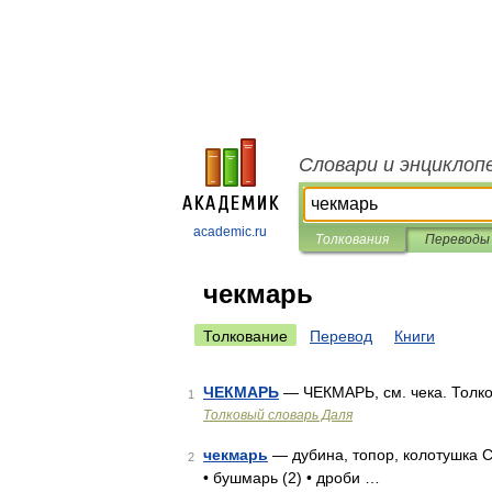
Словари и энциклоп
academic.ru
Толкования
Переводы
чекмарь
Толкование
Перевод
Книги
ЧЕКМАРЬ
— ЧЕКМАРЬ, см. чека. Толко
1
Толковый словарь Даля
чекмарь
— дубина, топор, колотушка С
2
• бушмарь (2) • дроби …