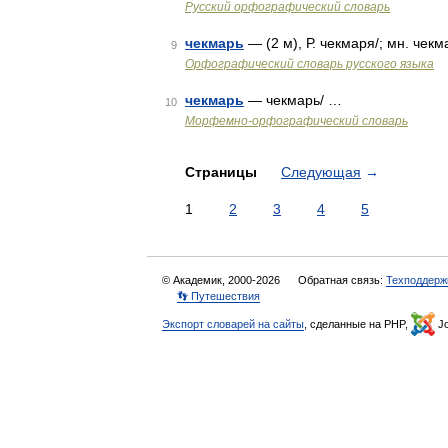
Русский орфографический словарь
чекмарь
— (2 м), Р. чекмаря/; мн. чекм
9
Орфографический словарь русского языка
чекмарь
— чекмарь/ …
10
Морфемно-орфографический словарь
Страницы
Следующая
→
1
2
3
4
5
© Академик, 2000-2026
Обратная связь:
Техподдерж
👣 Путешествия
Экспорт словарей на сайты
, сделанные на PHP,
Jo